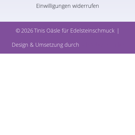
Einwilligungen widerrufen
©
2026
Tinis Oäsle für Edelsteinschmuck
|
Design & Umsetzung durch
schönbuch atelier