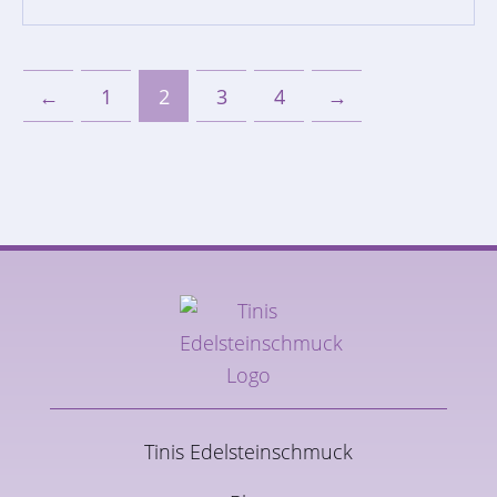
←
1
2
3
4
→
Tinis Edelsteinschmuck