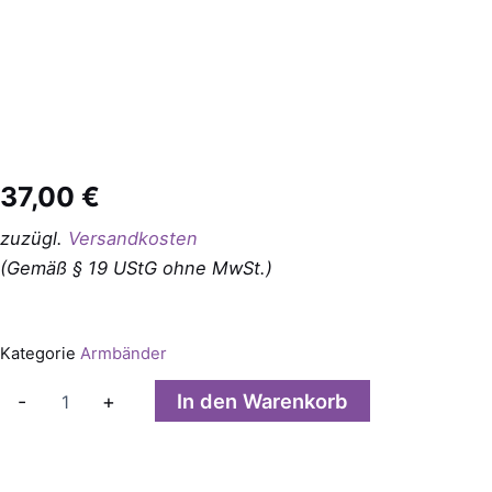
37,00
€
zuzügl.
Versandkosten
(Gemäß § 19 UStG ohne MwSt.)
Kategorie
Armbänder
Ruby
In den Warenkorb
-
+
Forsite
mit
Süßwasserperlen
Armband