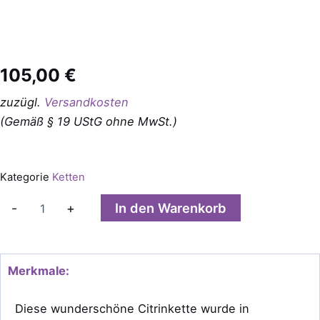
105,00
€
zuzügl.
Versandkosten
(Gemäß § 19 UStG ohne MwSt.)
Kategorie
Ketten
Citrinkette
In den Warenkorb
-
+
mit
Kreuz
Anhänger
Menge
Merkmale:
Diese wunderschöne Citrinkette wurde in