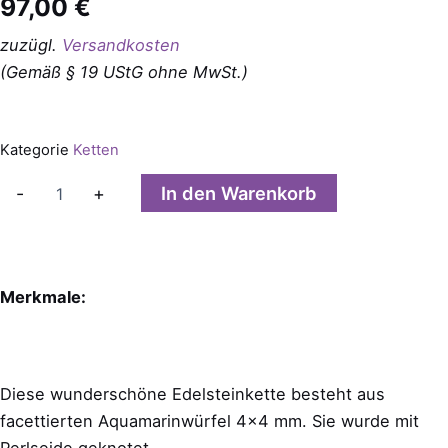
97,00
€
zuzügl.
Versandkosten
(Gemäß § 19 UStG ohne MwSt.)
Kategorie
Ketten
Aquamarinwürfel
In den Warenkorb
-
+
Kette
Menge
Merkmale:
Diese wunderschöne Edelsteinkette besteht aus
facettierten Aquamarinwürfel 4×4 mm. Sie wurde mit