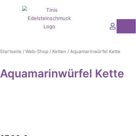
Zum
Inhalt
springen
Wa
Startseite
/
Web-Shop
/
Ketten
/ Aquamarinwürfel Kette
Aquamarinwürfel Kette