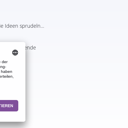
ie Ideen sprudeln…
f inspirierende
rocken.
zu zeigen.