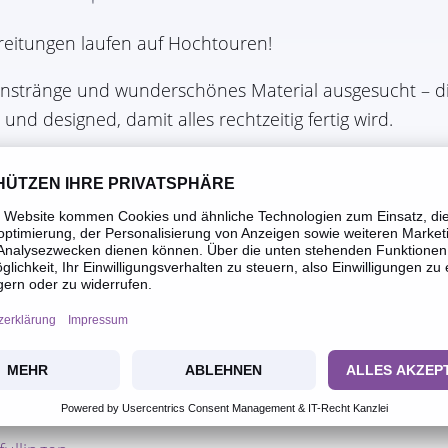
reitungen laufen auf Hochtouren!
einstränge und wunderschönes Material ausgesucht – d
t und designed, damit alles rechtzeitig fertig wird.
zauber können kommen! Ich freue mich schon jetzt au
offentlich gutes Wetter- nicht zu kalt und vor allem t
 kann es kaum erwarten, euch meine neuen Kreationen 
bei und lasst euch verzaubern!